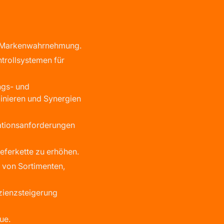
nte Markenwahrnehmung.
ntrollsystemen für
ngs- und
inieren und Synergien
ationsanforderungen
eferkette zu erhöhen.
 von Sortimenten,
izienzsteigerung
ue.