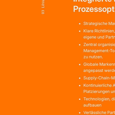
Lösung
Prozessopt
03
Strategische Mar
Klare Richtlinie
eigene und Part
Zentral organisi
Management-Tool
zu nutzen.
Globale Markenr
angepasst werd
Supply-Chain-Ma
Kontinuierliche
Platzierungen u
Technologien, di
aufbauen
Verlässliche Par