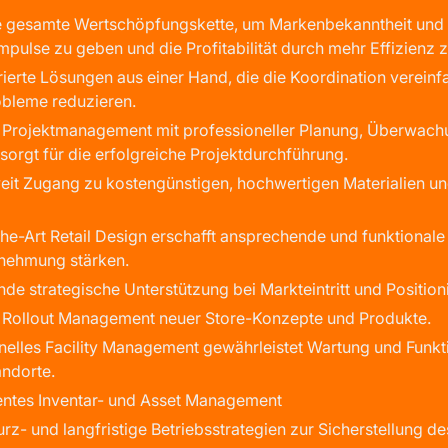
e gesamte Wertschöpfungskette, um Markenbekanntheit und -l
mpulse zu geben und die Profitabilität durch mehr Effizienz z
rierte Lösungen aus einer Hand, die die Koordination verein
obleme reduzieren.
s Projektmanagement mit professioneller Planung, Überwac
sorgt für die erfolgreiche Projektdurchführung.
eit Zugang zu kostengünstigen, hochwertigen Materialien un
the-Art Retail Design erschafft ansprechende und funktional
nehmung stärken.
e strategische Unterstützung bei Markteintritt und Position
s Rollout Management neuer Store-Konzepte und Produkte.
nelles Facility Management gewährleistet Wartung und Funkti
andorte.
ientes Inventar- und Asset Management
urz- und langfristige Betriebsstrategien zur Sicherstellung de