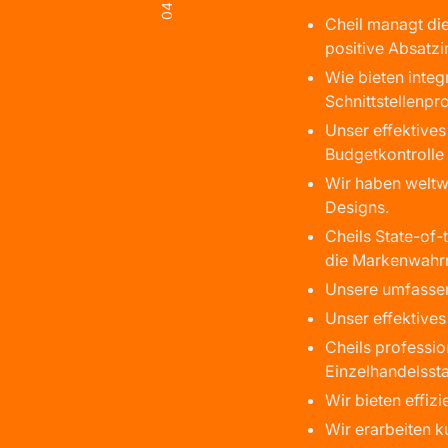
04
Cheil managt di
positive Absatzi
Wie bieten integ
Schnittstellenpr
Unser effektive
Budgetkontrolle 
Wir haben weltw
Designs.
Cheils State-of-
die Markenwahr
Unsere umfassend
Unser effektive
Cheils professio
Einzelhandelsst
Wir bieten effiz
Wir erarbeiten k