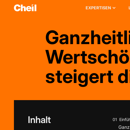
EXPERTISEN
Ganzheit
Wertschöp
steigert 
Inhalt
01
Einfü
Ganzh