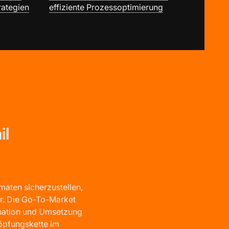
rategien
effiziente Prozessoptimierung
il
aten sicherzustellen,
r. Die Go-To-Market
ination und Umsetzung
öpfungskette im