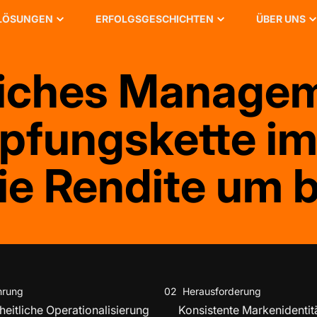
LÖSUNGEN
ERFOLGSGESCHICHTEN
ÜBER UNS
liches Managem
fungskette im 
die Rendite um 
hrung
02
Herausforderung
eitliche Operationalisierung
Konsistente Markenidentit