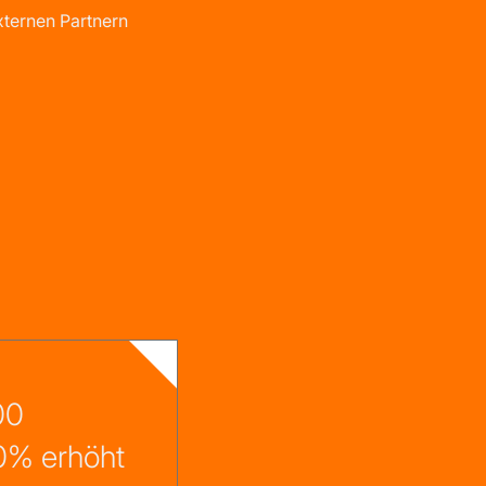
ternen Partnern
00
0% erhöht