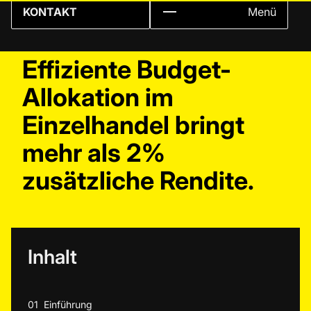
KONTAKT
Menü
Effiziente Budget-
Allokation im
Einzelhandel bringt
mehr als 2%
zusätzliche Rendite.
Inhalt
01
Einführung