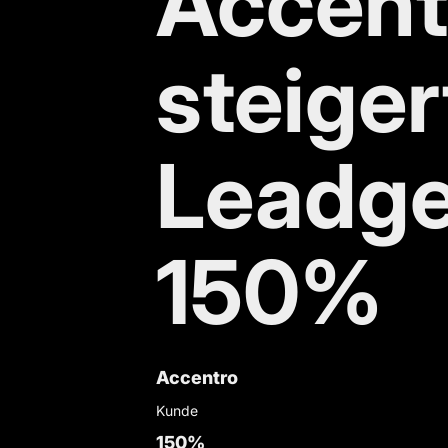
Accent
steiger
Leadge
150%
Accentro
Kunde
150
%