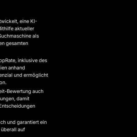
ickelt, eine KI-
thilfe aktueller
Suchmaschine als
den gesamten
pRate, inklusive des
lien anhand
enzial und ermöglicht
on.
eit-Bewertung auch
lungen, damit
 Entscheidungen
ch und garantiert ein
überall auf