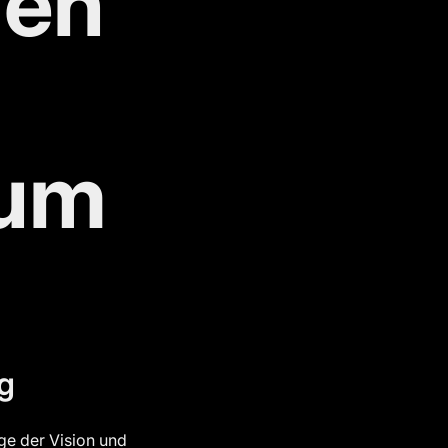
ien
 um
g
ge der Vision und