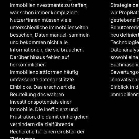
Immobilieninvestments zu treffen,
Strategie 
war schon immer kompliziert:
wir PropRate
Nutzer*innen müssen viele
getriebene P
unterschiedliche Immobilienseiten
Benutzererl
besuchen, Daten manuell sammeln
neu definiert
und bekommen nicht alle
Technologie
Informationen, die sie brauchen.
Datenanalys
Darüber hinaus fehlen auf
sowohl eine
herkömmlichen
Suchmaschin
Immobilienplattformen häufig
Bewertungs-
umfassende datengestützte
innovativen
Einblicke. Das erschwert die
Einblick in
Beurteilung des wahren
Immobilienm
Investitionspotentials einer
Immobilie. Die Ineffizienz und
Frustration, die damit einhergehen,
verhindern die zielführende
Recherche für einen Großteil der