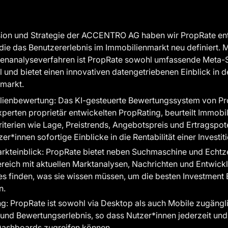
sion und Strategie der ACCENTRO AG haben wir PropRate entw
die das Benutzererlebnis im Immobilienmarkt neu definiert. Mi
enanalyseverfahren ist PropRate sowohl umfassende Meta-
und bietet einen innovativen datengetriebenen Einblick in 
markt.
lienbewertung: Das KI-gesteuerte Bewertungssystem von Pro
perten proprietär entwickelten PropRating, beurteilt Immobi
iterien wie Lage, Preistrends, Angebotspreis und Ertragspot
r*innen sofortige Einblicke in die Rentabilität einer Investiti
kteinblick: PropRate bietet neben Suchmaschine und Echtz
reich mit aktuellen Marktanalysen, Nachrichten und Entwick
les finden, was sie wissen müssen, um die besten Investment
n.
g: PropRate ist sowohl via Desktop als auch Mobile zugängli
und Bewertungserlebnis, so dass Nutzer*innen jederzeit und 
 Dashboards zugreifen können.