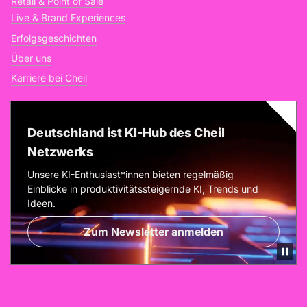
Retail & Point of Sale
Live & Brand Experiences
Erfolgsgeschichten
Über uns
Karriere bei Cheil
Deutschland ist KI-Hub des Cheil
Netzwerks
Unsere KI-Enthusiast*innen bieten regelmäßig
Einblicke in produktivitätssteigernde KI, Trends und
Ideen.
Zum Newsletter anmelden