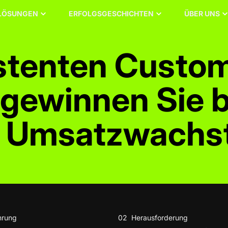
LÖSUNGEN
ERFOLGSGESCHICHTEN
ÜBER UNS
istenten Custo
gewinnen Sie b
es Umsatzwachs
hrung
02
Herausforderung