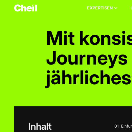
EXPERTISEN
Mit kons
Journeys 
jährlich
Inhalt
01
Einfü