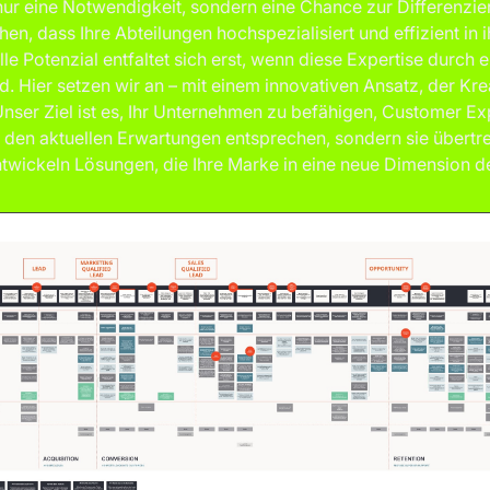
 nur eine Notwendigkeit, sondern eine Chance zur Differenzi
en, dass Ihre Abteilungen hochspezialisiert und effizient in 
le Potenzial entfaltet sich erst, wenn diese Expertise durch 
 Hier setzen wir an – mit einem innovativen Ansatz, der Krea
Unser Ziel ist es, Ihr Unternehmen zu befähigen, Customer E
ur den aktuellen Erwartungen entsprechen, sondern sie übertr
ntwickeln Lösungen, die Ihre Marke in eine neue Dimension 