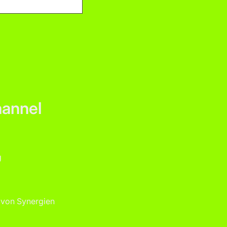
hannel
g
n von Synergien