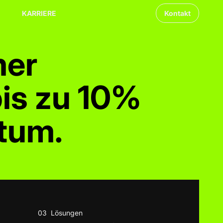
KARRIERE
Kontakt
mer
is zu 10%
tum.
03
Lösungen